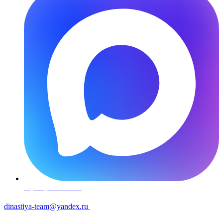
7 (980) 145-88-77
dinastiya-team@yandex.ru