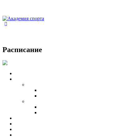
Расписание
Закрыть
Главная
Направления
Для детей
Единоборства
Групповые занятия
Для взрослых
Единоборства
Групповые программы
Расписание
Наставники
Акции
Контакты